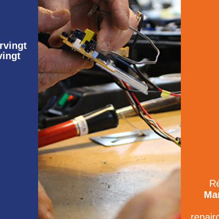
rvingt
vingt
Ré
Mar
repair