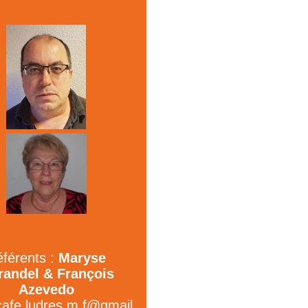
férents :
Maryse
andel & François
Azevedo
cafe.ludres.m.f@gmail